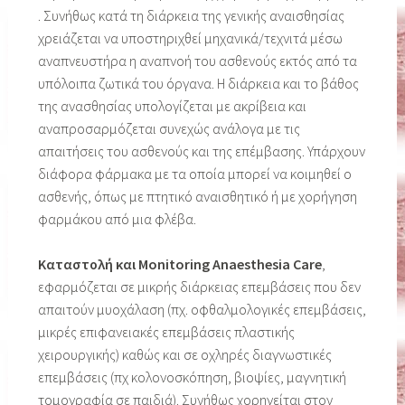
. Συνήθως κατά τη διάρκεια της γενικής αναισθησίας
χρειάζεται να υποστηριχθεί μηχανικά/τεχνιτά μέσω
αναπνευστήρα η αναπνοή του ασθενούς εκτός από τα
υπόλοιπα ζωτικά του όργανα. Η διάρκεια και το βάθος
της ανασθησίας υπολογίζεται με ακρίβεια και
αναπροσαρμόζεται συνεχώς ανάλογα με τις
απαιτήσεις του ασθενούς και της επέμβασης. Υπάρχουν
διάφορα φάρμακα με τα οποία μπορεί να κοιμηθεί ο
ασθενής, όπως με πτητικό αναισθητικό ή με χορήγηση
φαρμάκου από μια φλέβα.
Καταστολή και Monitoring Anaesthesia Care
,
εφαρμόζεται σε μικρής διάρκειας επεμβάσεις που δεν
απαιτούν μυοχάλαση (πχ. οφθαλμολογικές επεμβάσεις,
μικρές επιφανειακές επεμβάσεις πλαστικής
χειρουργικής) καθώς και σε οχληρές διαγνωστικές
επεμβάσεις (πχ κολονοσκόπηση, βιοψίες, μαγνητική
τομογραφία σε παιδιά). Συνήθως χορηγείται στον